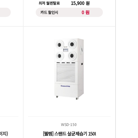
15,900 원
최저 월렌탈료
0 원
카드 할인시
WSD-150
이지)
[웰템] 스탠드 살균제습기 150l