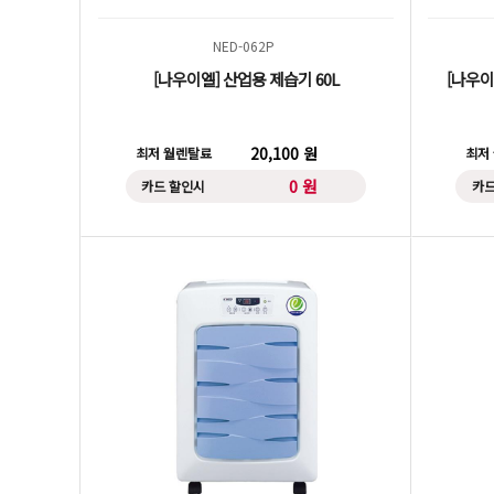
NED-062P
[나우이엘] 산업용 제습기 60L
[나우이
20,100 원
최저 월렌탈료
최저
0 원
카드 할인시
카드