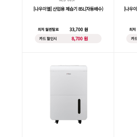
[나우이엘] 산업용 제습기 85L(자동배수)
[나우이
33,700 원
최저 월렌탈료
최저
8,700 원
카드 할인시
카드