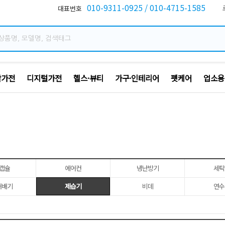
010-9311-0925 / 010-4715-1585
활가전
디지털가전
헬스·뷰티
가구·인테리어
펫케어
업소용
캡슐
에어컨
냉난방기
세탁
재배기
제습기
비데
연수