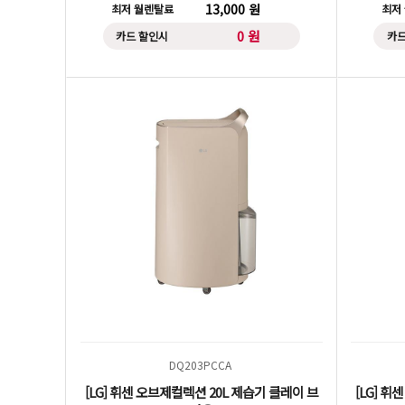
13,000 원
최저 월렌탈료
최저
0 원
카드 할인시
카드
DQ203PCCA
[LG] 휘센 오브제컬렉션 20L 제습기 클레이 브
[LG] 