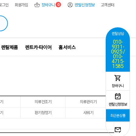
0
로그인
회원가입
장바구니
렌탈신청정보
고객센터
렌탈상담
010-
 렌탈제품
렌트카·타이어
홈서비스
9311-
0925 /
010-
4715-
1585
장바구니
기
의류건조기
의류관리기
렌탈신청정보
기
환기청정기
샤워기
최근본상품