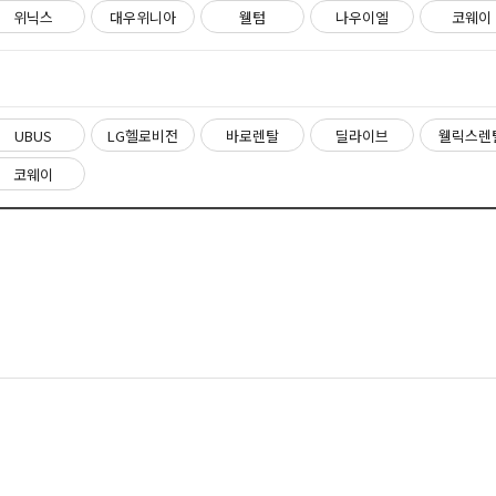
위닉스
대우위니아
웰텀
나우이엘
코웨이
UBUS
LG헬로비전
바로렌탈
딜라이브
웰릭스렌
코웨이