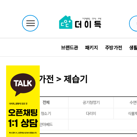
브랜드관
패키지
주방가전
생
생활가전 > 제습기
전체
공기청정기
수면
청소기
다리미
식물
안마베드