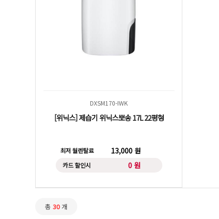
DXSM170-IWK
[위닉스] 제습기 위닉스뽀송 17L 22평형
13,000 원
최저 월렌탈료
0 원
카드 할인시
총
30
개