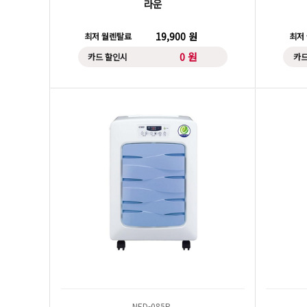
라운
19,900 원
최저 월렌탈료
최저
0 원
카드 할인시
카드
NED-085P