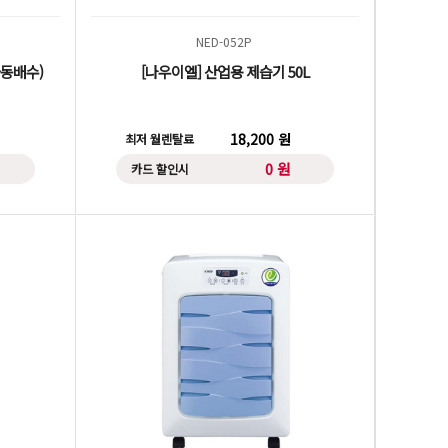
NED-052P
자동배수)
[나우이엘] 산업용 제습기 50L
18,200 원
최저 월렌탈료
0 원
카드 할인시