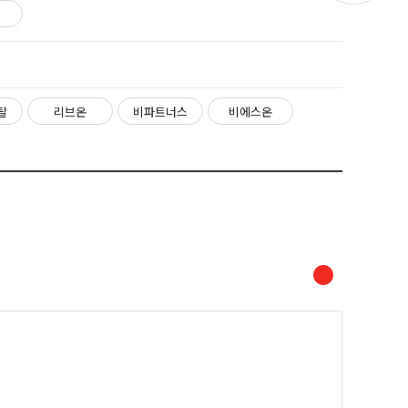
탈
리브온
비파트너스
비에스온