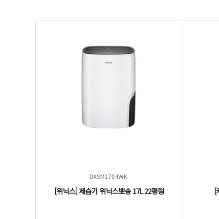
DXSM170-IWK
[위닉스] 제습기 위닉스뽀송 17L 22평형
[