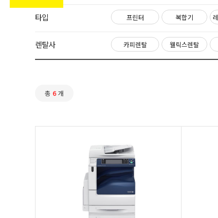
타입
프린터
복합기
렌탈사
카피렌탈
웰릭스렌탈
총
6
개