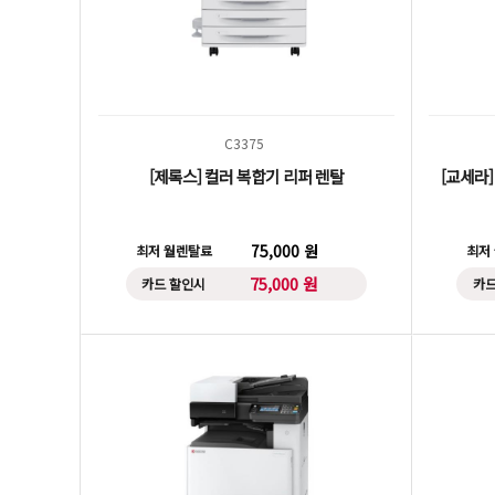
C3375
[제록스] 컬러 복합기 리퍼 렌탈
[교세라] 
75,000 원
최저 월렌탈료
최저
75,000 원
카드 할인시
카드