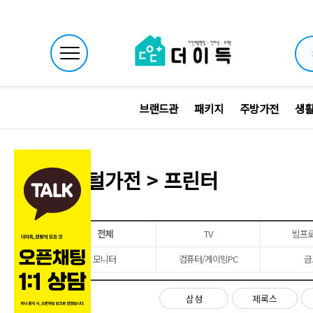
브랜드관
패키지
주방가전
생
디지털가전 > 프린터
전체
TV
빔프
모니터
컴퓨터/게이밍PC
금
브랜드
삼성
제록스