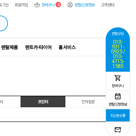
0
로그인
회원가입
장바구니
렌탈신청정보
고객센터
렌탈상담
010-
 렌탈제품
렌트카·타이어
홈서비스
9311-
0925 /
010-
4715-
1585
장바구니
라
프린터
전자칠판
렌탈신청정보
최근본상품