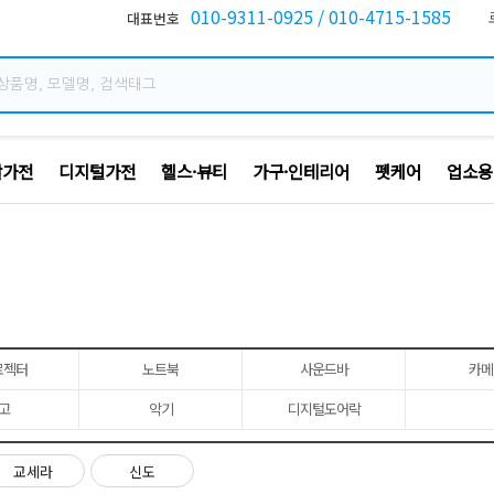
010-9311-0925 / 010-4715-1585
활가전
디지털가전
헬스·뷰티
가구·인테리어
펫케어
업소용
로젝터
노트북
사운드바
카메
고
악기
디지털도어락
교세라
신도