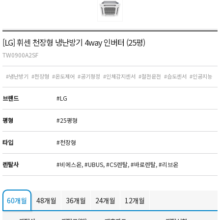
[LG] 휘센 천장형 냉난방기 4way 인버터 (25평)
TW0900A2SF
#냉난방기
#천장형
#온도제어
#공기청정
#인체감지센서
#절전운전
#습도센서
#인공지능
브랜드
#LG
평형
#25평형
타입
#천장형
렌탈사
#비에스온, #UBUS, #CS렌탈, #바로렌탈, #리브온
60개월
48개월
36개월
24개월
12개월